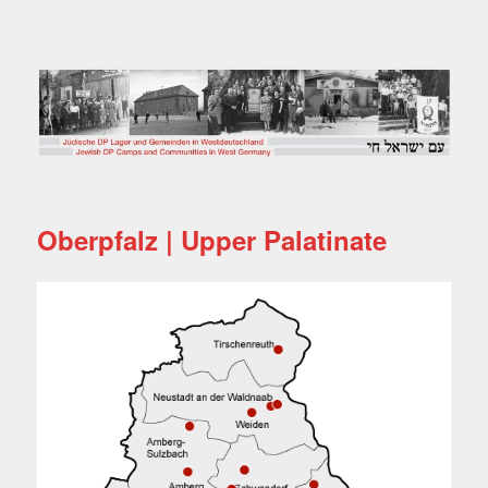
Jüdische DP Lager und
Gemeinden in
Westdeutschland
Oberpfalz | Upper Palatinate