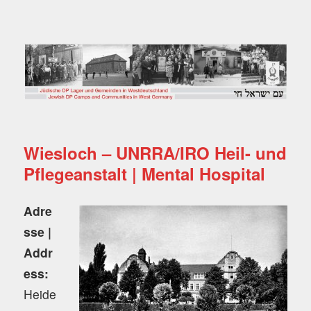
Jüdische DP Lager und
Gemeinden in
Westdeutschland
Wiesloch – UNRRA/IRO Heil- und
Pflegeanstalt | Mental Hospital
Adre
sse |
Addr
ess:
Heide