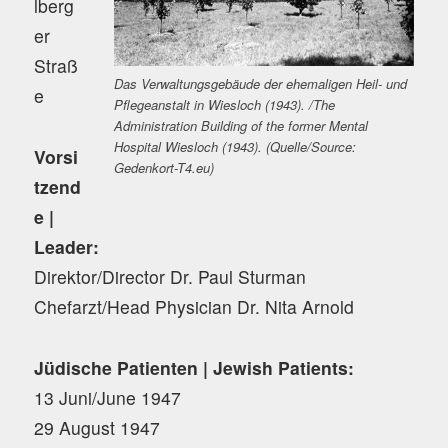
lberg
er
Straß
Das Verwaltungsgebäude der ehemaligen Heil- und
e
Pflegeanstalt in Wiesloch (1943). /The
Administration Building of the former Mental
Hospital Wiesloch (1943). (Quelle/Source:
Vorsi
Gedenkort-T4.eu)
tzend
e |
Leader:
Direktor/Director Dr. Paul Sturman
Chefarzt/Head Physician Dr. Nita Arnold
Jüdische Patienten | Jewish Patients:
13 Juni/June 1947
29 August 1947