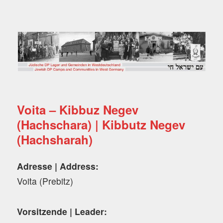
Jüdische DP Lager und
Gemeinden in
Westdeutschland
Voita – Kibbuz Negev
(Hachschara) | Kibbutz Negev
(Hachsharah)
Adresse | Address:
Voita (Prebitz)
Vorsitzende | Leader: