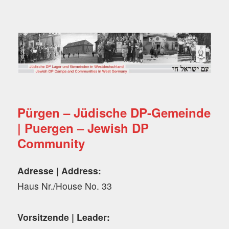
Jüdische DP Lager und
Gemeinden in
Westdeutschland
Pürgen – Jüdische DP-Gemeinde
| Puergen – Jewish DP
Community
Adresse | Address:
Haus Nr./House No. 33
Vorsitzende | Leader: