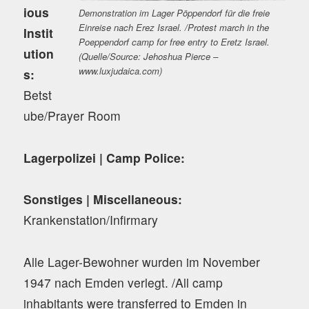
ious
Demonstration im Lager Pöppendorf für die freie
Einreise nach Erez Israel. /Protest march in the
Instit
Poeppendorf camp for free entry to Eretz Israel.
ution
(Quelle/Source: Jehoshua Pierce –
www.luxjudaica.com)
s:
Betst
ube/Prayer Room
Lagerpolizei | Camp Police:
Sonstiges | Miscellaneous:
Krankenstation/Infirmary
Alle Lager-Bewohner wurden im November
1947 nach Emden verlegt. /All camp
inhabitants were transferred to Emden in