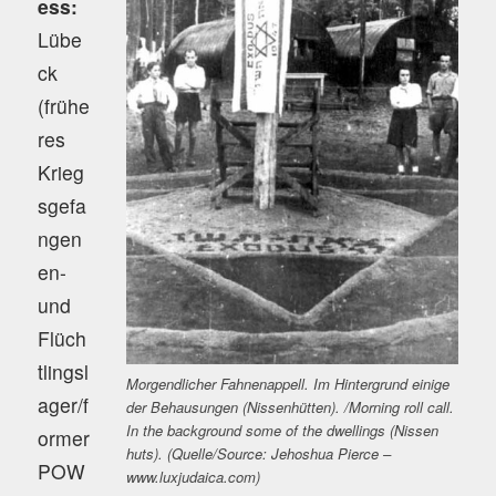
ess:
Lübe
ck
(frühe
res
Krieg
sgefa
ngen
en-
und
Flüch
tlingsl
Morgendlicher Fahnenappell. Im Hintergrund einige
ager/f
der Behausungen (Nissenhütten). /Morning roll call.
In the background some of the dwellings (Nissen
ormer
huts). (Quelle/Source: Jehoshua Pierce –
POW
www.luxjudaica.com)