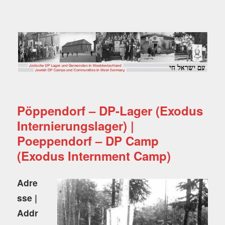
Jüdische DP Lager und
Gemeinden in
Westdeutschland
Pöppendorf – DP-Lager (Exodus
Internierungslager) |
Poeppendorf – DP Camp
(Exodus Internment Camp)
Adre
sse |
Addr