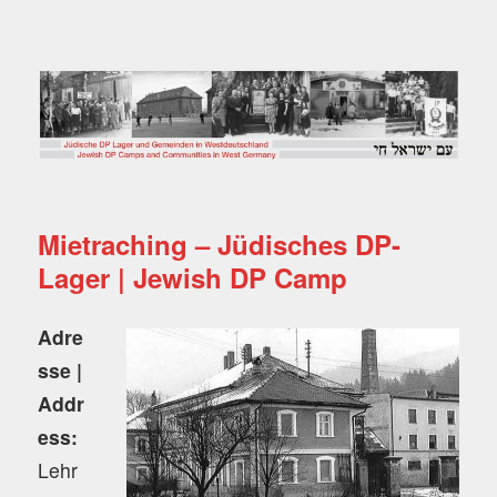
Jüdische DP Lager und
Gemeinden in
Westdeutschland
Mietraching – Jüdisches DP-
Lager | Jewish DP Camp
Adre
sse |
Addr
ess:
Lehr