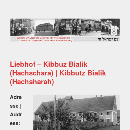
Jüdische DP Lager und
Gemeinden in
Westdeutschland
Liebhof – Kibbuz Bialik
(Hachschara) | Kibbutz Bialik
(Hachsharah)
Adre
sse |
Addr
ess: