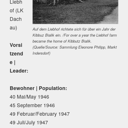
Liebh
of (LK
Dach
au)
Auf dem Liebhof richtete sich für über ein Jahr der
Kibbuz Bialik ein. /For over a year the Liebhof farm
became the home of Kibbutz Bialik.
Vorsi
(Quelle/Source: Sammlung Eleonore Philipp, Markt
tzend
Indersdorf)
e |
Leader:
Bewohner | Population:
40 Mai/May 1946
45 September 1946
49 Februar/February 1947
49 Juli/July 1947