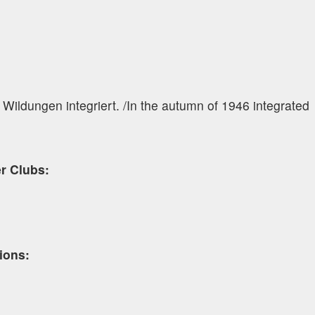
ildungen integriert. /In the autumn of 1946 integrated
er Clubs:
tions: