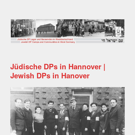
Jüdische DP Lager und
Gemeinden in
Westdeutschland
Jüdische DPs in Hannover |
Jewish DPs in Hanover