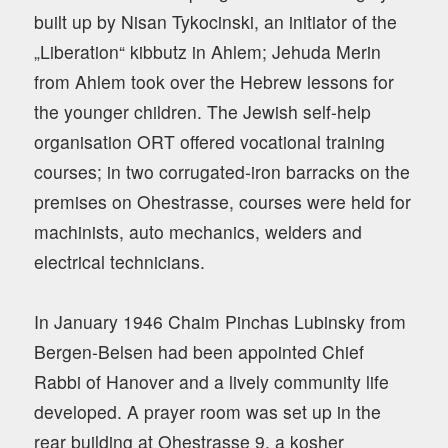
built up by Nisan Tykocinski, an initiator of the
„Liberation“ kibbutz in Ahlem; Jehuda Merin
from Ahlem took over the Hebrew lessons for
the younger children. The Jewish self-help
organisation ORT offered vocational training
courses; in two corrugated-iron barracks on the
premises on Ohestrasse, courses were held for
machinists, auto mechanics, welders and
electrical technicians.
In January 1946 Chaim Pinchas Lubinsky from
Bergen-Belsen had been appointed Chief
Rabbi of Hanover and a lively community life
developed. A prayer room was set up in the
rear building at Ohestrasse 9, a kosher