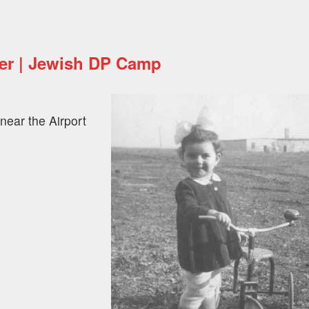
ger | Jewish DP Camp
near the Airport