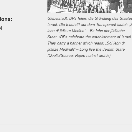
tions:
Giebelstadt: DPs feiern die Gründung des Staate
Israel. Die Inschrift auf dem Transparent lautet: „
l
lebn di jidisze Medina“ – Es lebe der jüdische
Staat. /DPs celebrate the establishment of Israel.
They carry a banner which reads: „Sol lebn di
jidisze Medinah“ – Long live the Jewish State.
(Quelle/Source: Repro nurinst-archiv)