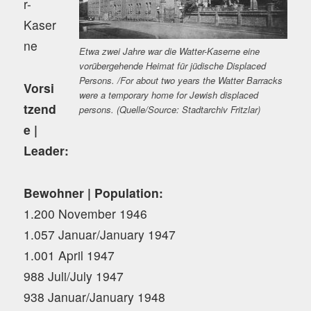
r-
Kaser
ne
Etwa zwei Jahre war die Watter-Kaserne eine
vorübergehende Heimat für jüdische Displaced
Persons. /For about two years the Watter Barracks
Vorsi
were a temporary home for Jewish displaced
tzend
persons. (Quelle/Source: Stadtarchiv Fritzlar)
e |
Leader:
Bewohner | Population:
1.200 November 1946
1.057 Januar/January 1947
1.001 April 1947
988 Juli/July 1947
938 Januar/January 1948