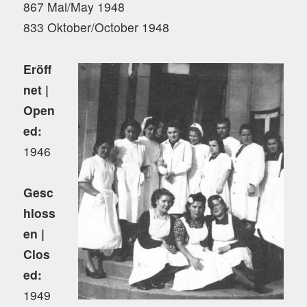
867 Mai/May 1948
833 Oktober/October 1948
Eröff
net |
Open
ed:
1946
Gesc
hloss
en |
Clos
ed:
1949