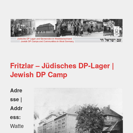
Jüdische DP Lager und
Gemeinden in
Westdeutschland
Fritzlar – Jüdisches DP-Lager |
Jewish DP Camp
Adre
sse |
Addr
ess:
Watte