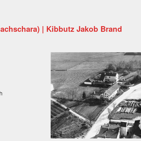
achschara) | Kibbutz Jakob Brand
h