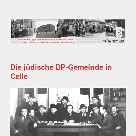
Jüdische DP Lager und
Gemeinden in
Westdeutschland
Die jüdische DP-Gemeinde in
Celle