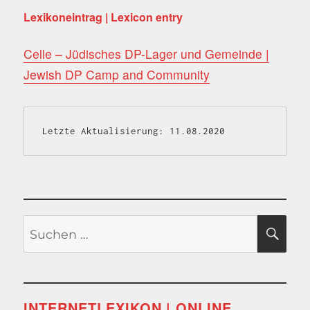
Lexikoneintrag | Lexicon entry
Celle – Jüdisches DP-Lager und Gemeinde |
Jewish DP Camp and Community
Letzte Aktualisierung: 11.08.2020
Suchen
SU
nach:
INTERNETLEXIKON | ONLINE