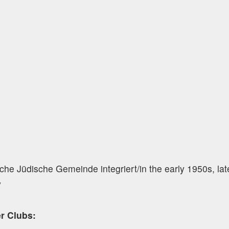
che Jüdische Gemeinde integriert/in the early 1950s, lat
y
er Clubs: