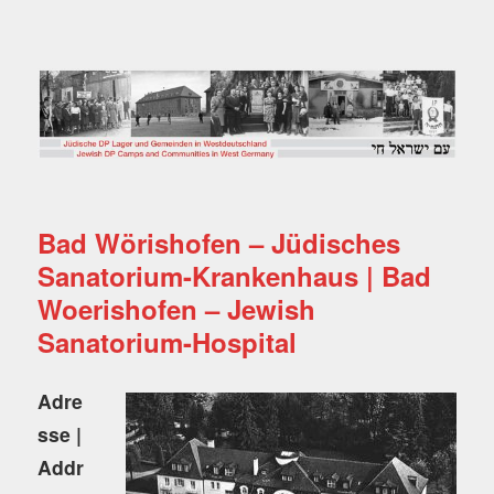
Jüdische DP Lager und
Gemeinden in
Westdeutschland
Bad Wörishofen – Jüdisches
Sanatorium-Krankenhaus | Bad
Woerishofen – Jewish
Sanatorium-Hospital
Adre
sse |
Addr